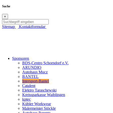
Suche
×
Sitemap
Kontaktformular
Sponsoren
BDS-Centro Schorndorf e.V.
ARUNDIO
Autohaus Mucz
BANTEL
Intersport-Bantel
Catalent
Elektro Taraschewski
Kreissparkasse Waiblingen
kptec
Kübler Workwear
Malermeister Stöckle
Autohaus Parente