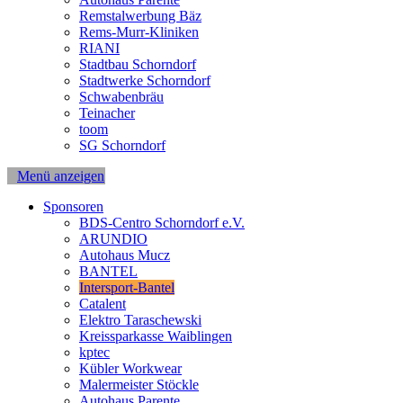
Remstalwerbung Bäz
Rems-Murr-Kliniken
RIANI
Stadtbau Schorndorf
Stadtwerke Schorndorf
Schwabenbräu
Teinacher
toom
SG Schorndorf
Menü anzeigen
Sponsoren
BDS-Centro Schorndorf e.V.
ARUNDIO
Autohaus Mucz
BANTEL
Intersport-Bantel
Catalent
Elektro Taraschewski
Kreissparkasse Waiblingen
kptec
Kübler Workwear
Malermeister Stöckle
Autohaus Parente