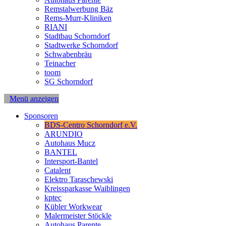
Remstalwerbung Bäz
Rems-Murr-Kliniken
RIANI
Stadtbau Schorndorf
Stadtwerke Schorndorf
Schwabenbräu
Teinacher
toom
SG Schorndorf
Menü anzeigen
Sponsoren
BDS-Centro Schorndorf e.V.
ARUNDIO
Autohaus Mucz
BANTEL
Intersport-Bantel
Catalent
Elektro Taraschewski
Kreissparkasse Waiblingen
kptec
Kübler Workwear
Malermeister Stöckle
Autohaus Parente