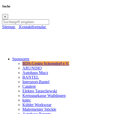
Suche
×
Sitemap
Kontaktformular
Sponsoren
BDS-Centro Schorndorf e.V.
ARUNDIO
Autohaus Mucz
BANTEL
Intersport-Bantel
Catalent
Elektro Taraschewski
Kreissparkasse Waiblingen
kptec
Kübler Workwear
Malermeister Stöckle
Autohaus Parente